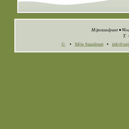
Mijnstandpunt • Wo
T.
©
•
Mijn Standpunt
•
info@mij