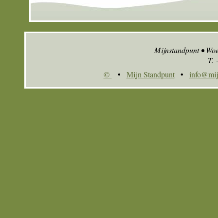
Mijnstandpunt • Wo
T.
©
•
Mijn Standpunt
•
info@mij