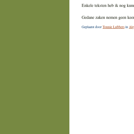
Enkele teksten heb ik nog kun
Gedane zaken nemen geen keer
Geplaatst door
Tonnie Lubbers
in
Al