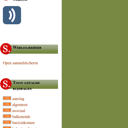
Weblogbeheer
Open aanmeldscherm
Toon getagde
bijdragen
aanslag
algemeen
asociaal
balkenende
basisinkomen