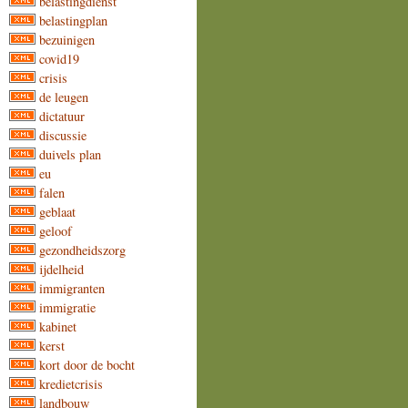
belastingdienst
belastingplan
bezuinigen
covid19
crisis
de leugen
dictatuur
discussie
duivels plan
eu
falen
geblaat
geloof
gezondheidszorg
ijdelheid
immigranten
immigratie
kabinet
kerst
kort door de bocht
kredietcrisis
landbouw