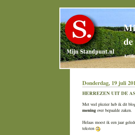
Mi
de
Artik
Donderdag, 19 juli 20
HERREZEN UIT DE 
Met veel plezier heb ik dit blo
mening
over bepaalde zaken.
Helaas moest ik een jaar geled
teksten