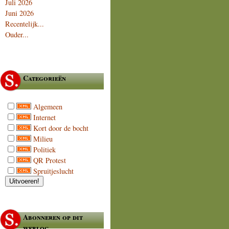
Juli 2026
Juni 2026
Recentelijk...
Ouder...
Categorieën
Algemeen
Internet
Kort door de bocht
Milieu
Politiek
QR Protest
Spruitjeslucht
Abonneren op dit
weblog