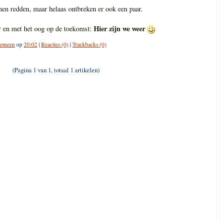
nen redden, maar helaas ontbreken er ook een paar.
Hier zijn we weer
 en met het oog op de toekomst:
gemeen
op
20:02
|
Reacties (0)
|
Trackbacks (0)
(Pagina 1 van 1, totaal 1 artikelen)