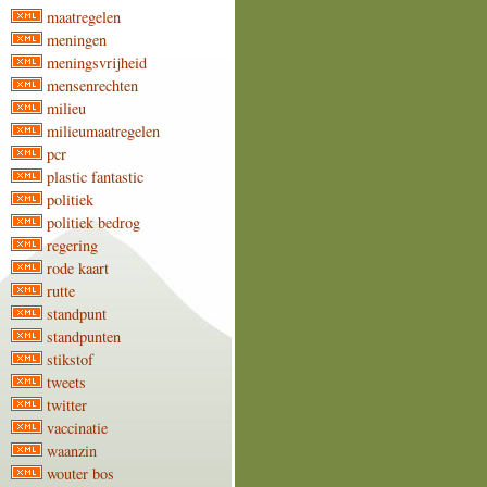
maatregelen
meningen
meningsvrijheid
mensenrechten
milieu
milieumaatregelen
pcr
plastic fantastic
politiek
politiek bedrog
regering
rode kaart
rutte
standpunt
standpunten
stikstof
tweets
twitter
vaccinatie
waanzin
wouter bos