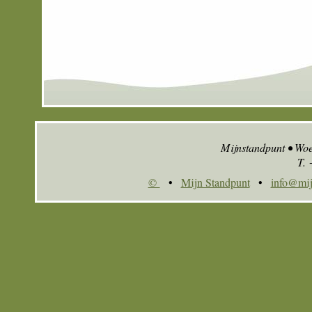
Mijnstandpunt • Wo
T.
©
•
Mijn Standpunt
•
info@mij