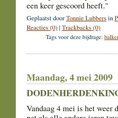
een keer gescoord heeft."
Geplaatst door
Tonnie Lubbers
in
P
Reacties (0)
|
Trackbacks (0)
Tags voor deze bijdrage:
balke
Maandag, 4 mei 2009
DODENHERDENKING
Vandaag 4 mei is het weer 
net als alle andere jaren te