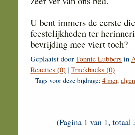
zeer ver van ons bed.
U bent immers de eerste die
feestelijkheden ter herinner
bevrijding mee viert toch?
Geplaatst door
Tonnie Lubbers
in
A
Reacties (0)
|
Trackbacks (0)
Tags voor deze bijdrage:
4 mei
,
alge
(Pagina 1 van 1, totaal 