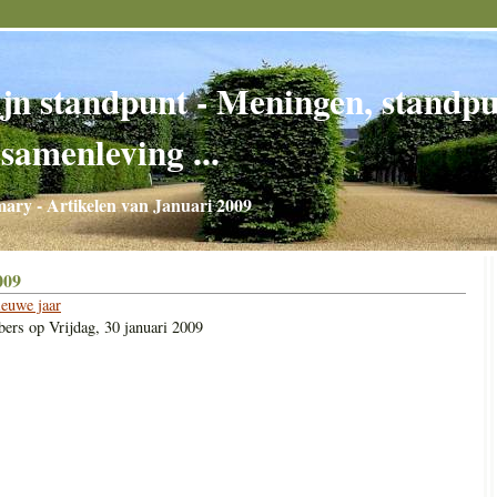
jn standpunt - Meningen, standpun
 samenleving ...
ry - Artikelen van Januari 2009
009
ieuwe jaar
bers
op
Vrijdag, 30 januari 2009