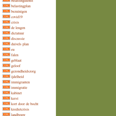
belastingdienst
belastingplan
bezuinigen
covid19
crisis
de leugen
dictatuur
discussie
duivels plan
eu
falen
geblaat
geloof
gezondheidszorg
ijdelheid
immigranten
immigratie
kabinet
kerst
kort door de bocht
kredietcrisis
landbouw