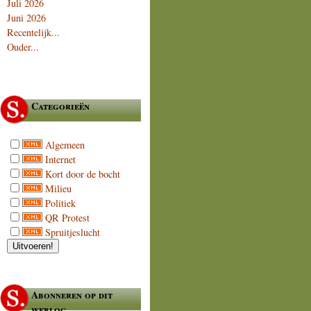
Juli 2026
Juni 2026
Recentelijk...
Ouder...
Categorieën
Algemeen
Internet
Kort door de bocht
Milieu
Politiek
QR Protest
Spruitjeslucht
Abonneren op dit
weblog