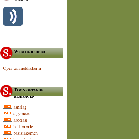
Weblogbeheer
Open aanmeldscherm
Toon getagde
bijdragen
aanslag
algemeen
asociaal
balkenende
basisinkomen