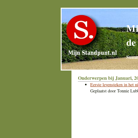
Mi
de
Summa
Onderwerpen bij Januari, 2
Eerste levensteken in het n
Geplaatst door
Tonnie Lub