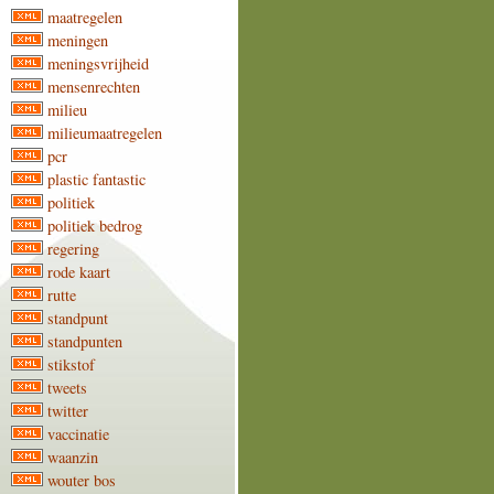
maatregelen
meningen
meningsvrijheid
mensenrechten
milieu
milieumaatregelen
pcr
plastic fantastic
politiek
politiek bedrog
regering
rode kaart
rutte
standpunt
standpunten
stikstof
tweets
twitter
vaccinatie
waanzin
wouter bos