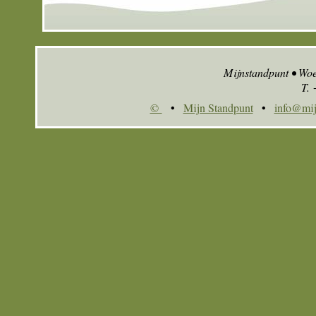
Mijnstandpunt • Wo
T.
©
•
Mijn Standpunt
•
info@mij